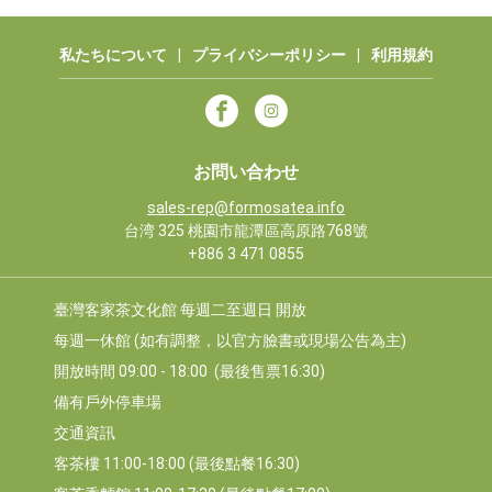
私たちについて
|
プライバシーポリシー
|
利用規約
お問い合わせ
sales-rep@formosatea.info
台湾 325 桃園市龍潭區高原路768號
+886 3 471 0855
臺灣客家茶文化館 每週二至週日 開放
每週一休館 (如有調整，以官方臉書或現場公告為主)
開放時間 09:00 - 18:00  (最後售票16:30)
備有戶外停車場
交通資訊
客茶樓 11:00-18:00 (最後點餐16:30)