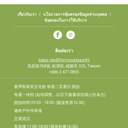
เกี่ยวกับเรา
|
นโยบายการคุ้มครองข้อมูลส่วนบุคคล
|
ข้อตกลงในการให้บริการ
ติอต่อเรา
sales-rep@formosatea.info
高原路768號, 龍潭區, 桃園市 325, Taiwan
+886 3 471 0855
臺灣客家茶文化館 每週二至週日 開放
每週一休館 (如有調整，以官方臉書或現場公告為主)
開放時間 09:00 - 18:00  (最後售票16:30)
備有戶外停車場
交通資訊
客茶樓 11:00-18:00 (最後點餐16:30)