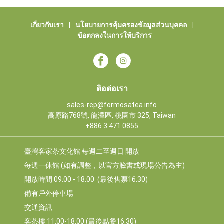
เกี่ยวกับเรา
|
นโยบายการคุ้มครองข้อมูลส่วนบุคคล
|
ข้อตกลงในการให้บริการ
ติอต่อเรา
sales-rep@formosatea.info
高原路768號, 龍潭區, 桃園市 325, Taiwan
+886 3 471 0855
臺灣客家茶文化館 每週二至週日 開放
每週一休館 (如有調整，以官方臉書或現場公告為主)
開放時間 09:00 - 18:00  (最後售票16:30)
備有戶外停車場
交通資訊
客茶樓 11:00-18:00 (最後點餐16:30)