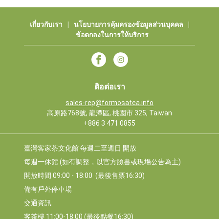
เกี่ยวกับเรา
|
นโยบายการคุ้มครองข้อมูลส่วนบุคคล
|
ข้อตกลงในการให้บริการ
ติอต่อเรา
sales-rep@formosatea.info
高原路768號, 龍潭區, 桃園市 325, Taiwan
+886 3 471 0855
臺灣客家茶文化館 每週二至週日 開放
每週一休館 (如有調整，以官方臉書或現場公告為主)
開放時間 09:00 - 18:00  (最後售票16:30)
備有戶外停車場
交通資訊
客茶樓 11:00-18:00 (最後點餐16:30)