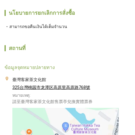
นโยบายการยกเลิกการสั่งซื้อ
สามารถขอคืนเงินได้เต็มจำนวน
สถานที่
ข้อมูลจุดหมายปลายทาง
臺灣客家茶文化館
325台灣桃园市龙潭区高原里高原路768號
หมายเหตุ:
請至臺灣客家茶文化館售票亭兌換實體票券