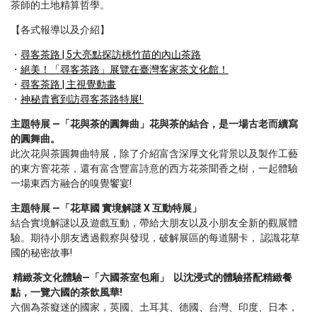
茶師的土地精算哲學。
【各式報導以及介紹】
尋客茶路 | 5大亮點探訪桃竹苗的內山茶路
絕美！「尋客茶路」展覽在臺灣客家茶文化館！
尋客茶路 | 主視覺動畫
神秘貴賓到訪尋客茶路特展! 
主題特展 ―「花與茶的圓舞曲」花與茶的結合，是一場古老而續寫
的圓舞曲。
此次花與茶圓舞曲特展，除了介紹富含深厚文化背景以及製作工藝
的東方窨花茶，還有富含豐富詩意的西方花茶聞香之樹，一起體驗
一場東西方融合的嗅覺饗宴!
主題特展 ―「花草國 實境解謎 X 互動特展」
結合實境解謎以及遊戲互動，帶給大朋友以及小朋友全新的觀展體
驗。期待小朋友透過觀察與發現，破解展區的每道關卡， 認識花草
國的秘密故事! 
 精緻茶文化體驗―「六國茶室包廂」  以沈浸式的體驗搭配精緻餐
點，一覽六國的茶飲風華!
六個為茶癡迷的國家，英國、土耳其、德國、台灣、印度、日本，