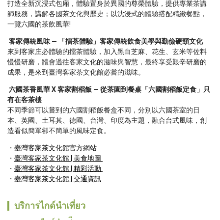
打造全新沉浸式包廂，體驗置身於異國的尊榮體驗，提供專業茶講
師服務，講解各國茶文化與歷史；以沈浸式的體驗搭配精緻餐點，
一覽六國的茶飲風華!
 客家傳統風味 ― 「擂茶體驗」客家傳統飲食美學與勤儉硬頸文化 
來到客家庄必體驗的擂茶體驗，加入黑白芝麻、花生、玄米等佐料
慢慢研磨，體會過往客家文化的滋味與智慧，最終享受艱辛研磨的
成果，是來到臺灣客家茶文化館必嘗的滋味。
 六國茶香風華 X 客家割稻飯 ― 從茶園到餐桌「六國割稻飯定食」只
有在客茶樓 
不同季節可以嘗到的六國割稻飯餐盒不同，分別以六國茶室的日
本、英國、土耳其、德國、台灣、印度為主題，融合台式風味，創
造看似簡單卻不簡單的風味定食。
臺灣客家茶文化館 | 美食地圖 
臺灣客家茶文化館 | 精彩活動 
臺灣客家茶文化館 | 交通資訊
บริการไกด์นำเที่ยว