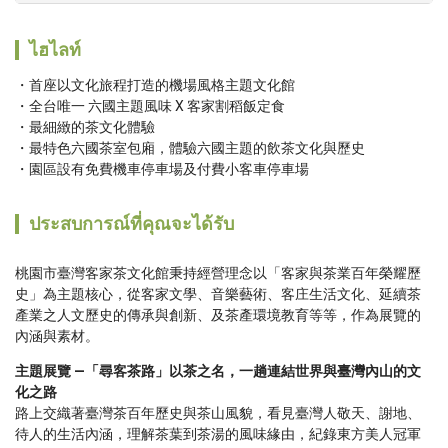
ไฮไลท์
首座以文化旅程打造的機場風格主題文化館 
全台唯一 六國主題風味 X 客家割稻飯定食 
最細緻的茶文化體驗 
最特色六國茶室包廂，體驗六國主題的飲茶文化與歷史  
園區設有免費機車停車場及付費小客車停車場
ประสบการณ์ที่คุณจะได้รับ
桃園市臺灣客家茶文化館秉持經營理念以「客家與茶業百年榮耀歷
史」為主題核心，從客家文學、音樂藝術、客庄生活文化、延續茶
產業之人文歷史的傳承與創新、及茶產環境教育等等，作為展覽的
內涵與素材。
主題展覽 ―「尋客茶路」以茶之名，一趟連結世界與臺灣內山的文
化之路
路上交織著臺灣茶百年歷史與茶山風貌，看見臺灣人敬天、謝地、
待人的生活內涵，理解茶葉到茶湯的風味緣由，紀錄東方美人冠軍