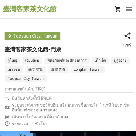
臺灣客家茶文化館
Taoyuan City, Taiwan
แชร์
臺灣客家茶文化館-門票
ผู้ใหญ่
เงียบสงบ
พิพิธภัณฑ์และนิทรรศการ
เด็กเล็ก
ผู้สูงอายุ
เยาวชน
藝文展覽
展覽票券
Longtan, Taiwan
Taoyuan City, Taiwan
หมายเลขสินค้า
:
TIK01
ยืนยันคำสั่งซื้อได้ทันที
ระบบจะส่งเวาเชอร์กับอีเมลยืนยันการซื้อภายใน 1 นาที โปรดเช็ค
อินบ็อกซ์ของคุณภายหลัง
เดินทางไปยังสถานที่ด้วยตัวเอง
ระยะเวลา 1 ชั่วโมง