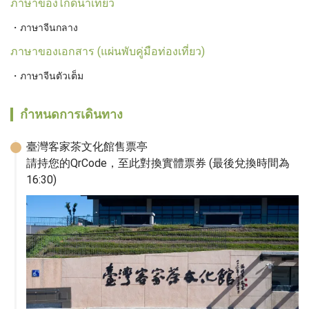
ภาษาของไกด์นำเท่ียว
ภาษาจีนกลาง
ภาษาของเอกสาร (แผ่นพับคู่มือท่องเที่ยว)
ภาษาจีนตัวเต็ม
กำหนดการเดินทาง
臺灣客家茶文化館售票亭

請持您的QrCode，至此對換實體票券 (最後兌換時間為
16:30)