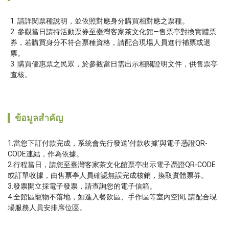
請詳閱票種說明，並依照對應身分購買相對應之票種。
參觀當日請持活動票券至臺灣客家茶文化館―售票亭對換實體票
券，若購買身分不符合票種資格，請配合現場人員進行補票或退
票。
購買優惠票之民眾，於參觀當日需出示相關證明文件，供售票亭
查核。
ข้อมูลสำคัญ
1.當您下訂付款完成，系統會先行發送'付款收據'與電子憑證QR-
CODE連結，作為依據。

2.行程當日，請您至臺灣客家茶文化館票亭出示電子憑證QR-CODE
或訂單收據，由售票亭人員確認無誤完成核銷，換取實體票券。

3.發票開立採電子發票，請查詢您的電子信箱。

4.全館區寵物不落地，如進入餐飲區、手作區等室內空間, 請配合現
場服務人員安排席位區。