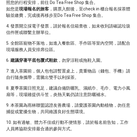
照您的行程安排，前往 Do Tea Free Shop 集合。

如您是
現場報名的旅客
，購票入館後，至check in 櫃台報名採茶體
驗並繳費，完成後再移步至Do Tea Free Shop 集合。
發票開立採電子發票，請於報名信箱查收，如未收到請確認垃圾
信件匣或聯繫主辦單位。
全館區寵物不落地，如進入餐飲區、手作區等室內空間，請配合
現場服務人員安排席位區。
建議穿著平底包覆式鞋款
，勿穿涼鞋或拖鞋入園。
進入茶園前，個人包包請暫置桌上，貴重物品（錢包、手機）請
自行隨身攜帶，需騰出雙手以利採茶。
夏季茶園日照充足，建議自備防曬乳、濕紙巾、毛巾、電力小風
扇等，現場雖提供斗笠，炎熱天氣仍請注意防曬補水。
本茶園為雨林聯盟認證友善農場，請愛護茶園內動植物，勿任意
捕捉或驚擾生物，共同維護良好生態環境。
如有過敏、體力不佳或行動不便情形，請於報名前告知，工作
人員將協助安排最合適的參與方式。