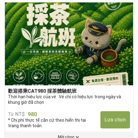
歡迎搭乘CAT980 採茶體驗航班
Thời hạn hiệu lực của vé : Vé chỉ có hiệu lực trong ngày và
khung giờ đã chọn
980
NT$
Từ
Lựa chọn
* Chi phí thực tế căn cứ theo hiển thị tại
trang thanh toán
Mở rộng