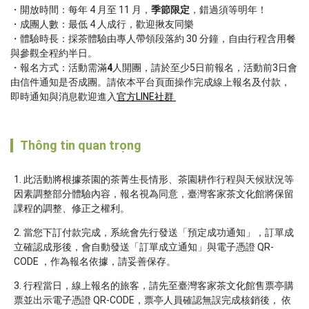
開放時間：每年 4 月至 11 月，
季節限定
，錯過須等明年！
成團人數：最低 4 人成行，歡迎揪友同樂
體驗時長：採茶體驗由專人帶領段落約 30 分鐘，自由行程含用餐
與參觀全程約半日。
報名方式：活動需滿
4
人開團，請於至少5日前報名，活動前3日會
由信件通知是否成團。請依本平台頁面操作完成線上報名及付款，
即時通知與消息歡迎進入
官方LINE社群 
Thông tin quan trọng
此活動將根據茶園的茶菁生長情形、茶園耕作行程與天候狀況等
因素調整部分體驗內容，報名視為同意，臺灣客家茶文化館將保留
課程的調整、修正之權利。
當您下訂付款完成，系統會先行發送「預定成功通知」，訂單成
立確認成形後，會自動發送「訂單成立通知」與電子憑證 QR-
CODE ，作為報名依據，請妥善保存。
行程當日，線上報名的旅客，請先至臺灣客家茶文化館售票亭購
票並出示電子憑證 QR-CODE，票亭人員確認無誤完成核銷後， 依