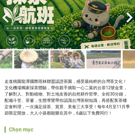
走進桃園龍潭國際雨林聯盟認證茶園，感受最純粹的台灣茶文化！
文化機場獨家採茶體驗，帶你親手摘取一心二葉的台茶12號金萱，
了解對人、對動植物、對土地友善的自然耕作哲學。全程30分鐘，
配備斗笠、茶簍，生態導覽帶你認識台灣茶樹知識，再搭配客茶樓
定食料理，一次滿足採茶、賞景、美食三大享受！每年4月至11月季
節限定開放，大人小孩都能樂在其中，6歲以下免費同行！
Chọn mục