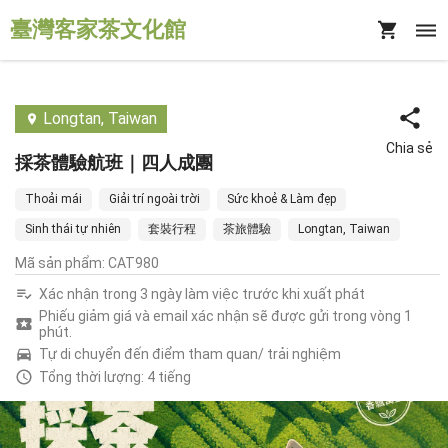
臺灣客家茶文化館
Longtan, Taiwan
Chia sẻ
採茶體驗航班｜四人成團
Thoải mái
Giải trí ngoài trời
Sức khoẻ & Làm đẹp
Sinh thái tự nhiên
套裝行程
茶旅體驗
Longtan, Taiwan
Mã sản phẩm
:
CAT980
Xác nhận trong 3 ngày làm việc trước khi xuất phát
Phiếu giảm giá và email xác nhận sẽ được gửi trong vòng 1
phút.
Tự di chuyển đến điểm tham quan/ trải nghiệm
Tổng thời lượng: 4 tiếng