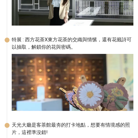
特展 : 西方花茶X東方花茶的交織與情愫，還有花籤詩可
以抽取，解鎖你的花與密碼。
天光大廳是客茶館最夯的打卡地點，想要有情境感的照
片，這裡準沒錯!