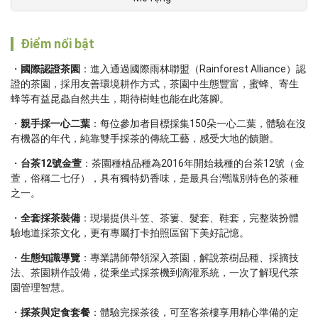
Điểm nổi bật
國際認證茶園
：進入通過國際雨林聯盟（Rainforest Alliance）認
證的茶園，採用友善環境耕作方式，茶園中生態豐富，蜜蜂、寄生
蜂等有益昆蟲自然共生，期待樹蛙也能在此落腳。
親手採一心二葉
：每位參加者目標採集150朵一心二葉，體驗在沒
有機器的年代，純靠雙手採茶的傳統工藝，感受大地的饋贈。
台茶12號金萱
：茶園種植品種為2016年開始栽種的台茶12號（金
萱，俗稱二七仔），具有獨特奶香味，是最具台灣識別特色的茶種
之一。
全套採茶裝備
：現場提供斗笠、茶簍、髮套、鞋套，完整裝扮體
驗地道採茶文化，更有專屬打卡拍照區留下美好記憶。
生態知識導覽
：專業講師帶領深入茶園，解說茶樹品種、採摘技
法、茶園耕作設備，從乘坐式採茶機到滴灌系統，一次了解現代茶
園管理智慧。
採茶與定食套餐
：體驗完採茶後，可至客茶樓享用精心準備的定