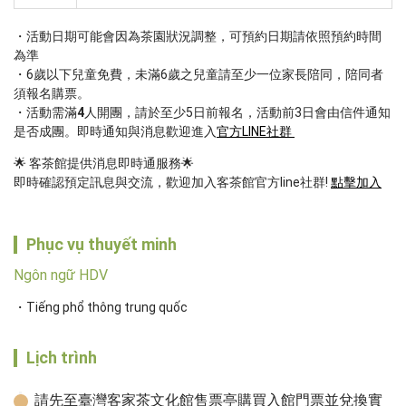
活動日期可能會因為茶園狀況調整，可預約日期請依照預約時間
為準
6歲以下兒童免費，未滿6歲之兒童請至少一位家長陪同，陪同者
須報名購票。
活動需滿
4
人開團，請於至少5日前報名，活動前3日會由信件通知
是否成團。即時通知與消息歡迎進入
官方LINE社群 
🌟 客茶館提供消息即時通服務🌟

即時確認預定訊息與交流，歡迎加入客茶館官方line社群! 
點擊加入
Phục vụ thuyết minh
Ngôn ngữ HDV
Tiếng phổ thông trung quốc
Lịch trình
請先至臺灣客家茶文化館售票亭購買入館門票並兌換實