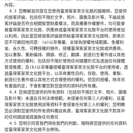
內容。

  4.3 您瞭解並同意在您使用臺灣客家茶文化館的服務時，您提供
的旅客評論，包括但不限於文字、照片、圖像及影片等，不論該旅
客評論是否符合相關智慧財產權法，而具備著作權要件，均可能會
被臺灣客家茶文化館、供應商或臺灣客家茶文化館平台的使用者加
以利用，因此當您將旅客評論提供給臺灣客家茶文化館時，即表示
您不可撤回地同意：(a)以非專屬、全球為授權地域範圍、免權利
金、永久性、可轉授權的條件，授權臺灣客家茶文化館或供應商，
加以重製、重新編排、摘錄、修正、翻譯、創造衍生著作或以其他
方式使用的權利，包括但不限於使用任何媒體形式及透過任何媒體
管道推廣；及(b)以非專屬授權臺灣客家茶文化館平台的使用者，透
過臺灣客家茶文化館平台，以非商業性目的，存取、使用、重製、
創造衍生著作或以其他方式合理使用的權利。但您的授權，除非另
有書面約定，不會影響您對您提供的資料的所有權。

  4.4 您保證您提供的所有資料（包括但不限於文字、照片、圖像
及影片等）未違反任何法律規範，未侵害任何第三人的權利，且臺
灣客家茶文化館使用該等資料不會侵害任何第三人的權利；您明瞭
您必須對您提供的所有資料獨自負責，臺灣客家茶文化館不對其中
的任何錯誤或疏漏負任何責任

  4.5 您明示同意我們得依我們的判斷，隨時將您提供的任何資料
從臺灣客家茶文化館平台移除。
