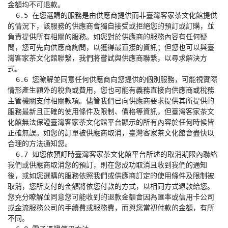
金額均不可退款。

  6.5 在您選購的服務是由供應商提供而非臺灣客家茶文化館提供
的情況下，該服務的供應商會獨自接受或拒絕您的預訂或訂購，並
負責提供所有相關的服務。如您對於供應商的服務內容有任何疑
問，您可先向供應商詢問，以獲得最直接的資訊；但您也可以與臺
灣客家茶文化館聯繫，我們將嘗試與供應商聯繫，以尋求解決方
式。

  6.6 您瞭解並同意任何供應商向您提供的個別服務，可能視實際
情形產生額外的稅負或費用，您也可能有義務直接向供應商或稅務
主管機關支付相關款項。儘管我們已向供應商要求提供其所提供的
服務最新且正確的使用條件及限制、價格等資訊，但臺灣客家茶文
化館無法保證臺灣客家茶文化館平台顯示的所有內容於任何時候皆
正確無誤。如您的訂單被供應商取消，臺灣客家茶文化館會盡快以
合理的方法通知您。

  6.7 如您依預訂時臺灣客家茶文化館平台所述的取消期限內聯絡
我們或供應商取消您的預訂，則在您成功取消且收到我們的通知
後，或如您選購的服務依照我們或供應商訂定的使用條件及限制被
取消，您所支付的金額將依您付款的方式，以相同方式退款給您。
您充分瞭解並同意您可能收到的退款金額會因為匯率或信用卡公司
或金流服務公司的手續費或服務費，而與您當初付款的金額，有所
不同。
