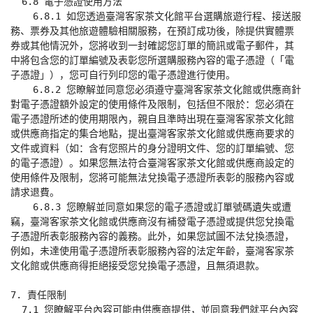
  6.8 電子憑證使用方法

    6.8.1 如您透過臺灣客家茶文化館平台選購旅遊行程、接送服
務、票券及其他旅遊體驗相關服務，在預訂成功後，除提供實體票
券或其他情況外，您將收到一封確認您訂單的簡訊或電子郵件，其
中將包含您的訂單編號及表彰您所選購服務內容的電子憑證（「電
子憑證」），您可自行列印您的電子憑證進行使用。

    6.8.2 您瞭解並同意您必須遵守臺灣客家茶文化館或供應商針
對電子憑證額外設定的使用條件及限制，包括但不限於：您必須在
電子憑證所述的使用期限內，親自且準時出現在臺灣客家茶文化館
或供應商指定的集合地點，提出臺灣客家茶文化館或供應商要求的
文件或資料（如：含有您照片的身分證明文件、您的訂單編號、您
的電子憑證）。如果您無法符合臺灣客家茶文化館或供應商設定的
使用條件及限制，您將可能無法兌換電子憑證所表彰的服務內容或
請求退費。

    6.8.3 您瞭解並同意如果您的電子憑證或訂單號碼遺失或遭
竊，臺灣客家茶文化館或供應商沒有補發電子憑證或提供您兌換電
子憑證所表彰服務內容的義務。此外，如果您試圖不法兌換憑證，
例如，未達使用電子憑證所表彰服務內容的法定年齡，臺灣客家茶
文化館或供應商得拒絕接受您兌換電子憑證，且無須退款。

7. 責任限制

  7.1 您瞭解平台內容可能由供應商提供，並同意我們就平台內容