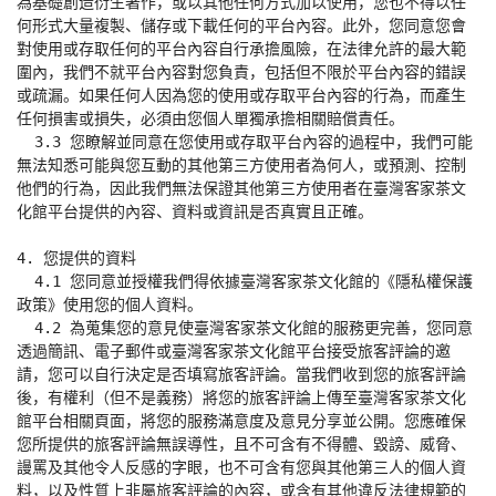
為基礎創造衍生著作，或以其他任何方式加以使用，您也不得以任
何形式大量複製、儲存或下載任何的平台內容。此外，您同意您會
對使用或存取任何的平台內容自行承擔風險，在法律允許的最大範
圍內，我們不就平台內容對您負責，包括但不限於平台內容的錯誤
或疏漏。如果任何人因為您的使用或存取平台內容的行為，而產生
任何損害或損失，必須由您個人單獨承擔相關賠償責任。

  3.3 您瞭解並同意在您使用或存取平台內容的過程中，我們可能
無法知悉可能與您互動的其他第三方使用者為何人，或預測、控制
他們的行為，因此我們無法保證其他第三方使用者在臺灣客家茶文
化館平台提供的內容、資料或資訊是否真實且正確。

4. 您提供的資料

  4.1 您同意並授權我們得依據臺灣客家茶文化館的《隱私權保護
政策》使用您的個人資料。

  4.2 為蒐集您的意見使臺灣客家茶文化館的服務更完善，您同意
透過簡訊、電子郵件或臺灣客家茶文化館平台接受旅客評論的邀
請，您可以自行決定是否填寫旅客評論。當我們收到您的旅客評論
後，有權利（但不是義務）將您的旅客評論上傳至臺灣客家茶文化
館平台相關頁面，將您的服務滿意度及意見分享並公開。您應確保
您所提供的旅客評論無誤導性，且不可含有不得體、毀謗、威脅、
謾罵及其他令人反感的字眼，也不可含有您與其他第三人的個人資
料，以及性質上非屬旅客評論的內容，或含有其他違反法律規範的