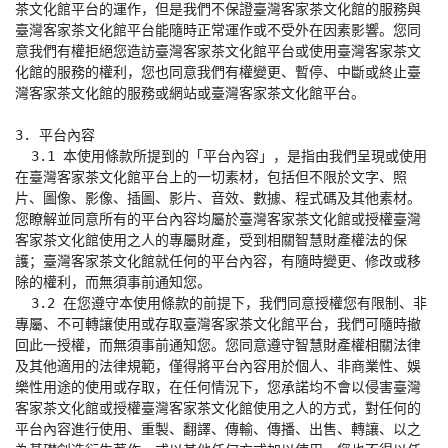
茶文化館平台的運作，但是我們不保證臺灣客家茶文化館的服務與
臺灣客家茶文化館平台能隨時正常運作或不受外在因素影響。您同
意我們有權拒絕您造訪臺灣客家茶文化館平台或使用臺灣客家茶文
化館的服務的權利，您也同意我們有權變更、暫停、中斷或終止臺
灣客家茶文化館的服務或網站或臺灣客家茶文化館平台。

3. 平台內容

  3.1 本使用條款所提到的「平台內容」，是指由我們呈現或使用
在臺灣客家茶文化館平台上的一切素材，包括但不限於文字、照
片、圖像、影像、插圖、影片、音效、數據、程式碼及其他素材。
您瞭解並同意所有的平台內容均屬於臺灣客家茶文化館或授權臺灣
客家茶文化館使用之人的專屬財產，受到相關智慧財產權法的保
護；臺灣客家茶文化館就任何的平台內容，有隨時變更、修改或移
除的權利，而無須事前通知您。

  3.2 在您遵守本使用條款的前提下，我們同意授權您有限制、非
專屬、不可轉讓使用或存取臺灣客家茶文化館平台，我們可隨時撤
回此一授權，而無須事前通知您。您同意遵守智慧財產權相關法律
及其他適用的法律規範，僅得將平台內容用於個人、非商業性、娛
樂性用途的使用或存取，在任何情況下，您承諾均不會以侵害臺灣
客家茶文化館或授權臺灣客家茶文化館使用之人的方式，對任何的
平台內容進行使用、重製、翻譯、傳輸、傳播、出售、轉讓、以之