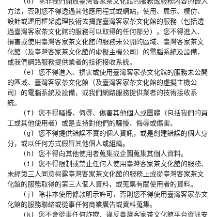
    (d) 除非我們開放臺灣客家茶文化館的服務或服務內容的嵌入
方法，否則您不得透過其他應用程式或網站，使用、展示、模仿、
設計或運用框架處理技術去揭露臺灣客家茶文化館的服務（包括透
過臺灣客家茶文化館的服務可以取得的任何部分）。您不得進入、
損害或使用臺灣客家茶文化館的服務未公開的區域、臺灣客家茶文
化館（及臺灣客家茶文化館的虛擬主機公司）的電腦系統及設備，
或我們網路服務提供業者的技術接收系統。

    (e) 您不得進入、損害或使用臺灣客家茶文化館的服務未公開
的區域、臺灣客家茶文化館（及臺灣客家茶文化館的虛擬主機公
司）的電腦系統及設備，或我們網路服務提供業者的技術接收系
統。

    (f) 您不得騷擾、侮辱、傷害其他個人或團體（包括我們的員
工或其他使用者）或是支持對他們的騷擾、侮辱或傷害。

    (g) 您不得提供錯誤不實的個人資訊，或是創建錯誤的個人身
分，或以任何方式假冒其他個人或組織。

    (h) 您不得向其他使用者蒐集或企圖蒐集其個人資料。

    (i) 您不得限制或禁止任何人使用臺灣客家茶文化館的服務、
未經第三人同意揭露臺灣客家茶文化館的服務上或從臺灣客家茶文
化館的服務取得的第三人個人資料，或蒐集有關使用者的資料。

    (j) 除非本使用條款明示許可，否則您不得使用臺灣客家茶文
化館的服務聯絡或從事任何商業廣告或資料蒐集。

    (k) 您不會從事任何詐欺、違反臺灣客家茶文化館平台資訊安