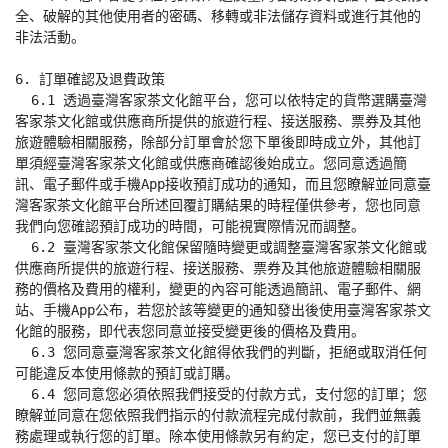
全、破解的其他使用者的密碼、移轉或非法儲存資料或進行其他的
非法活動。

6. 訂單確認及退費政策

  6.1 透過臺灣客家茶文化館平台，您可以依特定的貨幣選購臺灣
客家茶文化館或供應商所提供的旅遊行程、接送服務、票券及其他
旅遊體驗相關服務，除部分訂單會於您下單後即時成立外，其他訂
單須經臺灣客家茶文化館或供應商確認後始成立。您同意透過簡
訊、電子郵件或手機App接收預訂成功的通知，而且您瞭解並同意臺
灣客家茶文化館平台所述回覆訂購結果的時程僅供參考，您也同意
我們向您確認預訂成功的時間，可能視實際情況而調整。

  6.2 臺灣客家茶文化館保留隨時變更或調整臺灣客家茶文化館或
供應商所提供的旅遊行程、接送服務、票券及其他旅遊體驗相關服
務的價格及費用的權利，變更的內容可能透過簡訊、電子郵件、網
站、手機App公布，若您於該等變更的通知發出後使用臺灣客家茶文
化館的服務，即代表您同意並接受變更後的價格及費用。

  6.3 您同意臺灣客家茶文化館得依我們的判斷，拒絕或取消任何
可能違反本使用條款的預訂或訂購。

  6.4 您同意您必須依照我們接受的付款方式，支付您的訂單；您
瞭解並同意在您依照我們指示的付款流程完成付款前，我們並無義
務處理或執行您的訂單。除本使用條款另有約定，您已支付的訂單