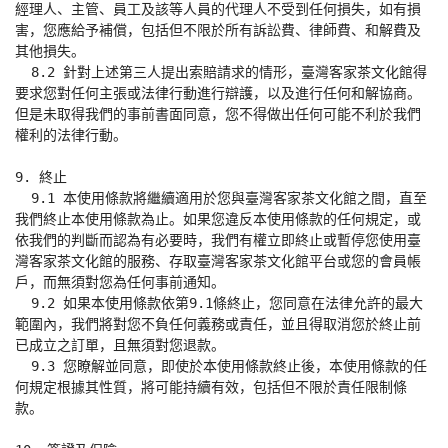
經理人、主管、員工及該等人員的代理人不受到任何損失，如有損
害，您應給予補償，包括但不限於所有訴訟費、律師費、和解費及
其他損失。

  8.2 針對上述第三人提出索賠請求的情形，臺灣客家茶文化館得
要求您對任何主張或法律行動進行辯護，以及進行任何和解協商。
但是未取得我們的事前書面同意，您不得做出任何可能不利於我們
權利的法律行動。

9. 終止

  9.1 本使用條款將繼續適用於您與臺灣客家茶文化館之間，直至
我們終止本使用條款為止。如果您違反本使用條款的任何規定，或
依我們的判斷而認為有必要時，我們有權立即終止或暫停您使用臺
灣客家茶文化館的服務、存取臺灣客家茶文化館平台或您的會員帳
戶，而無須對您為任何事前通知。

  9.2 如果本使用條款依第9.1條終止，您同意在法律允許的最大
範圍內，我們將對您不負任何義務或責任，並且得取消您於終止前
已成立之訂單，且無須對您退款。

  9.3 您瞭解並同意，即使於本使用條款終止後，本使用條款的任
何規定根據其性質，將可能持續有效，包括但不限於責任限制條
款。
