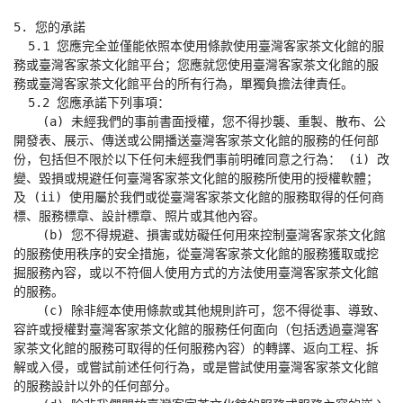
5. 您的承諾

  5.1 您應完全並僅能依照本使用條款使用臺灣客家茶文化館的服
務或臺灣客家茶文化館平台；您應就您使用臺灣客家茶文化館的服
務或臺灣客家茶文化館平台的所有行為，單獨負擔法律責任。

  5.2 您應承諾下列事項：

    (a) 未經我們的事前書面授權，您不得抄襲、重製、散布、公
開發表、展示、傳送或公開播送臺灣客家茶文化館的服務的任何部
份，包括但不限於以下任何未經我們事前明確同意之行為： (i) 改
變、毀損或規避任何臺灣客家茶文化館的服務所使用的授權軟體；
及 (ii) 使用屬於我們或從臺灣客家茶文化館的服務取得的任何商
標、服務標章、設計標章、照片或其他內容。

    (b) 您不得規避、損害或妨礙任何用來控制臺灣客家茶文化館
的服務使用秩序的安全措施，從臺灣客家茶文化館的服務獲取或挖
掘服務內容，或以不符個人使用方式的方法使用臺灣客家茶文化館
的服務。

    (c) 除非經本使用條款或其他規則許可，您不得從事、導致、
容許或授權對臺灣客家茶文化館的服務任何面向（包括透過臺灣客
家茶文化館的服務可取得的任何服務內容）的轉譯、返向工程、拆
解或入侵，或嘗試前述任何行為，或是嘗試使用臺灣客家茶文化館
的服務設計以外的任何部分。
