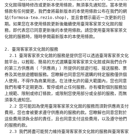
文化館得隨時修改或更新本使用條款，無須事先通知您。當本使用
條款有任何變更，我們會將最新版本的本使用條款公布在我們的網
站(formosa-tea.rezio.shop)，並且會標示最近一次更新的日
期。如果您在本使用條款更新後繼續使用臺灣客家茶文化館的服
務，即代表您已同意更新後的本使用條款。請您使用臺灣客家茶文
化館的服務時，隨時參閱最新版本的本使用條款。

2. 臺灣客家茶文化館的服務

  2.1 臺灣客家茶文化館的服務是提供您可以透過臺灣客家茶文化
館平台，以輕鬆、簡易的方式選購臺灣客家茶文化館或與我們合作
的第三方供應商（「供應商」）所提供的旅遊行程、接送服務、票
券及其他旅遊體驗服務。您瞭解也同意您所選購的特定服務僅供個
人使用，不得作為商業用途。在法律允許的最大範圍內，您也同意
我們有權不定期更改、暫停或終止任何服務，亦有權對個別服務加
上規範、限制或修訂條款，或限制您使用部分或全部的服務，而無
須事先通知您。

  2.2 您可能因為使用臺灣客家茶文化館的服務而須對供應商支付
費用，您也會被要求遵守供應商的服務約款。您瞭解也同意您對於
這些費用須負全部的責任，且也同意支付這些費用，以及遵守他們
的服務約款。

  2.3 我們將盡可能努力維持臺灣客家茶文化館的服務與臺灣客家