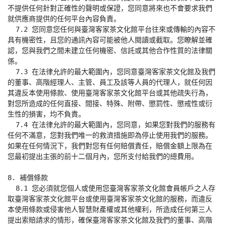
不提供任何針對正確性的聲明或保證，您同意將來也不會要求我們
就供應商提供的任何平台內容負責。

  7.2 您同意您任何與臺灣客家茶文化館平台往來或傳輸的內容不
具有機密性，且您的通訊內容可能被他人閱讀或截取。您瞭解並確
認，您與我們之間未建立任何機密、信託或其他合作性質的法律關
係。

  7.3 在法律允許的最大範圍內，您同意臺灣客家茶文化館及我們
的董事、高階經理人、主管、員工及該等人員的代理人，就任何因
其違反本使用條款、使用臺灣客家茶文化館平台或其他疏失行為，
對您所造成的任何直接、間接、特殊、附帶、懲罰性、懲戒性或衍
生性的損害，均不負責。

  7.4 在法律允許的最大範圍內，您同意，如果您對我們的服務有
任何不滿意，您對我們唯一的救濟措施即為停止使用我們的服務。
如果在任何情況下，我們對您有任何賠償責任，賠償金額上限為在
您最初提出主張的前十二個月內，您所支付給我們的總費用。

8. 補償條款

  8.1 您必須就您個人或使用您臺灣客家茶文化館會員帳戶之人存
取臺灣客家茶文化館平台或使用臺灣客家茶文化館的服務，而違反
本使用條款或侵害他人智慧財產權或其他權利，所造成任何第三人
提出索賠請求的情形，確保臺灣客家茶文化館及我們的董事、高階