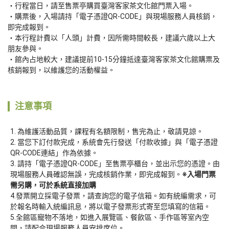
行程當日，請至售票亭購買臺灣客家茶文化館門票入場。
購票後，入場請持「電子憑證QR-CODE」與現場服務人員核銷，
即完成報到。
本行程計費以「人頭」計費，因所需時間較長，建議六歲以上大
朋友參與。
館內占地較大，建議提前10-15分鐘抵達臺灣客家茶文化館購票及
核銷報到，以維護您的活動權益。
注意事項
為維護活動品質，課程有名額限制，售完為止，敬請見諒。 
當您下訂付款完成，系統會先行發送「付款收據」與「電子憑證
QR-CODE連結」作為依據。
請持「電子憑證QR-CODE」至售票亭櫃台，並出示您的憑證。由
現場服務人員確認無誤，完成核銷作業，即完成報到。
※入場門票
需另購，可於系統直接加購
4.發票開立採電子發票，請查詢您的電子信箱。如有統編需求，可
於報名時輸入統編訊息，將以電子發票形式寄至您填寫的信箱。

5.全館區寵物不落地，如進入展覽區、餐飲區、手作區等室內空
間，請配合現場服務人員安排席位。