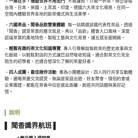
一票在手，環遊世界不用出門
 : 不需護照，只需一杯茶，帶您穿梭
台灣、日本、英國、土耳其、印度、德國六大茶文化場景，在同一
空間內體驗世界各地的飲茶儀式與生活美學。
六國茶品・聞香品飲雙重體驗
 : 每一站精選該國代表性茶品，透過
「聞香」感受茶葉的層次氣息，再以「品飲」體會入口風味，深度
認識茶葉的產地特色、製程工藝與文化背景，讓五感全面開啟。
輕鬆有趣的茶文化知識導覽
 : 專人引導解說每款茶的歷史故事與文
化脈絡，以輕鬆對話的方式讓您自然吸收知識，適合對茶文化完全
陌生的初學者，也適合想深化了解的茶愛好者。
四人成團・最佳揪伴活動
 : 專為小團體設計，四人同行共享互動體
驗，邊喝茶邊交流感受，無論是家庭出遊、好友聚會、情侶約會或
企業團建，都能在茶香中拉近彼此距離，創造共同話題與美好記
憶。
說明
▌ 聞香識界航班 ▌
※需另購入場門票