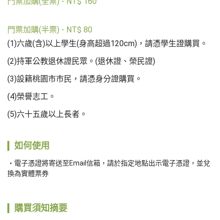
門票加購(全票)
-
NT$
160
門票加購(半票)
-
NT$
80
(1)六歲(含)以上學生(身高超過120cm)，請憑學生證購買。

(2)持軍公教退休證民眾。(退休證、榮民證)

(3)設籍桃園市市民，請憑身分證購買。

(4)榮譽志工。

(5)六十五歲以上長者。
如何使用
電子憑證將寄送至Email信箱，請於指定地點出示電子憑證，並兌
換為實體票券
購買須知摘要