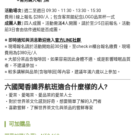
活動場次 | 
週二至週日 09:30、11:30、13:30、15:30

成團人數 | 
四人成團。活動需滿
4
人開團，請於至少5日前報名，活動
前3日會由信件通知是否成團。
※ 即時通知與消息歡迎進入
官方LINE社群 
※ 現場報名請於活動開始前30分鐘，至check in櫃台報名繳費，現場
費用為$380元/人

※ 大部分茶品含咖啡因，如果容易因此身體不適、或是影響睡眠品質
者，不建議參加。

※ 較多講解與品茶(含咖啡因)等內容，建議年滿六歲以上參加。
六國聞香識界航班適合什麼樣的人?
愛茶、愛喝茶、愛品茶的愛茶人士
對於世界茶文化感到好奇，想要簡單了解的入門者
喜歡嘗鮮，了解世界茶文化與茶品的嘗鮮專家
可加購品