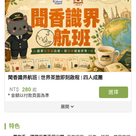
聞香識界航班 | 世界茶旅即刻啟程 | 四人成團
280
NT$
起
選擇
* 金額以付款頁面為準
展開
特色