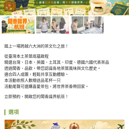
踏上一場跨越六大洲的茶文化之旅！
從臺灣本土茶葉底蘊啟程

精選台灣、日本、英國、土耳其、印度、德國六國代表茶品

透過聞香、品飲，帶您認識各地茶葉風味與文化歷史。

適合四人成團，輕鬆共享互動體驗。

本活動依照人數贈送品茗杯一只

活動尾聲可選購喜愛茶包，將世界茶香帶回家。
立即預約，開啟您的聞香識界航班！
選項